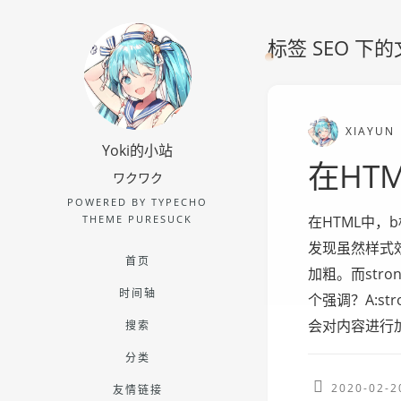
标签 SEO 下
XIAYUN
Yoki的小站
在HT
ワクワク
POWERED BY TYPECHO
在HTML中，
THEME PURESUCK
发现虽然样式
首页
加粗。而str
时间轴
个强调？A:s
会对内容进行
搜索
分类
2020-02-2
友情链接