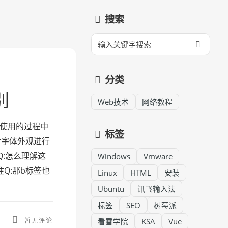
搜索
分类
别
Web技术
网络教程
际使用的过程中
标签
对字体外观进行
Q:怎么理解这
Windows
Vmware
Q:那b标签也
Linux
HTML
安装
Ubuntu
讯飞输入法
标签
SEO
树莓派
暂无评论
看雪学院
KSA
Vue