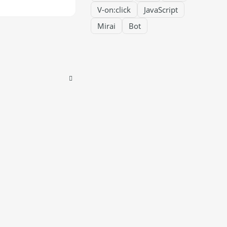
V-on:click
JavaScript
Mirai
Bot